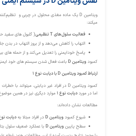
نقش ویتامین D در سیستم ایمنی
میکند:
فعالیت سلول‌های
T
تنظیمی
( گلبول های سفید حی
التهاب را کاهش می‌دهد و از بروز التهاب در بدن جل
پاسخ خودایمنی را تعدیل می‌کند و از حمله های ب
کمبود
ویتامین
D
باعث فعال شدن سیستم های خود ایمنی
ارتباط کمبود ویتامین
D
با دیابت نوع
۱
کمبود ویتامین D در افراد غیر دیابتی، میتو
اما در مورد
دیابت نوع ۱
موارد دیگری نیز در همین موضوع
مطالعات نشان داده‌اند:
شیوع کمبود
ویتامین
D
در افراد مبتلا به
دیابت نو
سطح پایین
ویتامین
D
با عملکرد ضعیف سلول بتا 
با وجود نتایج بدست آمده از این مطالعات، هنوز رابطه ع