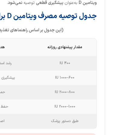
ویتامین
D
به‌عنوان
پیشگیری قطعی
توصیه
نمی‌شود
.
جدول توصیه مصرف ویتامین D برای افراد مبتلا به دیابت نوع ۱
(این جدول
بر اساس راهنماهای تغذیه
مقدار پیشنهادی روزانه
هد
400 IU
رشد است
600–1000 IU
پیشگیری ا
800–2000 IU
حما
1000–2000 IU
حفظ 
طبق دستور پزشک
اصل