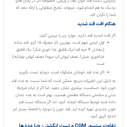
بنابراین، تست قند خون بعد از ورزش، خصوصا اگر در زمان های
نزدیک به هم انجام شود، میتواند نتایج متفاوتی را ارائه دهد که
شما را نگران کند.
هنگام افت قند شدید
اگر افت شدید قند دارید، موارد زیر را بررسی کنید:
اول ایمنی مهم است. بهترین کار مصرف ۱۵ گرم قند ساده
(معادل ۴ حبه قند/یک قاشق غذا خوری شکر/ یک قاشق
غذاخوری عسل/ نصف لیوان آب میوه/ نصف لیوان نوشابه)
است
اگر عدد قند خونتان مشکوک است، دوباره تست بگیرید
به دلیل این تغییرات سریع، ممکن است که شما نسبت به عدد قند
خون خود حساسیت بیشتری نشان دهید. اما اگر از ثبات شرایط
بدنی و سلامتی دستگاه مطمئن هستید، بهتر است به عدد نشان
داده شده توسط دستگاه اعتماد کنید. اما اگر دستگاه تست قند
خون جدیدی تهیه کرده اید، قند خون را دوباره با فاصله بسیار کم
اندازه گیری کنید.
تفاوت سنسور CGM و تست انگشتی: چرا عددها