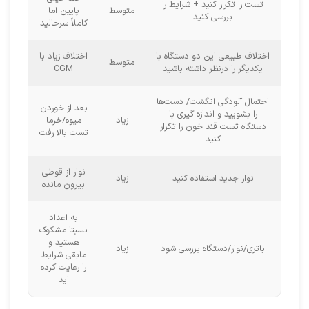
تست را تکرار کنید + شرایط را
متوسط
پایین اما
بررسی کنید
کاملاً سرحالید
اختلاف طبیعی این دو دستگاه با
اختلاف زیاد با
متوسط
یکدیگر را درنظر داشته باشید
CGM
احتمال آلودگی انگشت/ دست‌ها
بعد از خوردن
را بشویید و اندازه گیری با
زیاد
میوه/خرما
دستگاه تست قند خون را تکرار
تست بالا رفت
کنید
نوار از قوطی
نوار جدید استفاده کنید
زیاد
بیرون مانده
به اعداد
نسبتا مشکوک
هستید و
باتری/نوار/دستگاه بررسی شود
زیاد
مابقی شرایط
را رعایت کرده
اید