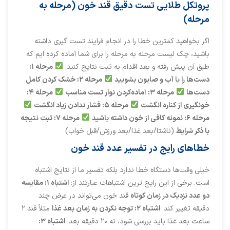
پروتکل طلایی تست دقیق قند خون (مرحله به
مرحله)
اگر بخواهید کمترین خطا را در انجام فرایند تست گیری داشته
باشید، چک لیست مرحله به مرحله را برای شما آماده کرده ایم که
طبق آن پیش رفته و بعد اقدام به ثبت نتایج کنید.
مرحله ۱:
دست‌ها را با آب و صابون بشویید
مرحله ۲: خشک کردن کامل
دست‌ها
مرحله ۳: آماده‌کردن نوار تست مناسب
مرحله ۴:
خونگیری از کناره انگشت
مرحله ۵: فشار ندادن زیاد انگشت
مرحله ۶: نمونه کافی از خون داشته باشید
مرحله ۷: ثبت نتیجه
با ذکر شرایط
(ناشتا/بعد غذا/بعد ورزش/قبل خواب)
خطاهای رایج در تفسیر عدد قند خون
خیلی وقت‌ها دستگاه خطا ندارد بلکه تفسیر ما از نتایج اشتباه
است. برخی از این رایج ترین اشتباهات عبارتند از:
اشتباه ۱: مقایسه
دو عدد نزدیک در زمان کوتاه
قند خون می‌تواند در عرض چند
دقیقه تغییر کند.
اشتباه ۲: توجه نکردن به زمان بعد غذا
مثلاً قند ۲
ساعت بعد غذا باید بررسی شود، نه ۲۰ دقیقه بعد.
اشتباه ۳: