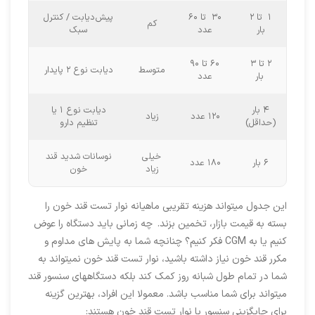
۱ تا ۲
۳۰ تا ۶۰
پیش‌دیابت / کنترل
کم
بار
عدد
سبک
۲ تا ۳
۶۰ تا ۹۰
متوسط
دیابت نوع ۲ پایدار
بار
عدد
۴ بار
دیابت نوع ۱ یا
۱۲۰ عدد
زیاد
(حداقل)
تنظیم دارو
خیلی
نوسانات شدید قند
۶ بار
۱۸۰ عدد
زیاد
خون
این جدول میتواند هزینه تقریبی ماهیانه نوار تست قند خون را
بسته به قیمت بازار، تخمین بزند.
چه زمانی باید دستگاه را عوض
کنیم یا به CGM فکر کنیم؟ چنانچه شما به پایش های مداوم و
مکرر قند خون نیاز داشته باشید، نوار تست قند خون نمیتواند به
شما در تمام طول شبانه روز کمک کند بلکه دستگاههای سنسور قند
میتواند برای شما مناسب باشد. معمولا این افراد، بهترین گزینه
برای جایگزینی سنسور با نوار تست قند خون هستند: