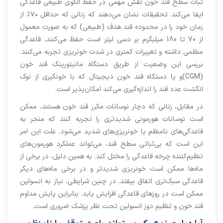
ثبات سطح قند خون نقش مهمی در حفظ الگوی طبیعی قاعدگی
ایفا می‌کند. تحقیقات نشان می‌دهند که زنانی که حداقل ۷۰٪ از
زمان خود را در محدوده قند هدف (طبیعی) که به صورت معمول
از 70 تا 180 میلیگرم بر دسی لیتر است حفظ می‌کنند، قاعدگی
منظمی داشته و تغییرات کمتری در شدت خونریزی تجربه می‌کنند.
بررسی این وضعیت از طریق دستگاه‌ مانیتورینگ قند خون
(CGM)و یا دستگاه قند خون دیجیتال که با خونگیری از نوک
انگشت عدد قند را اندازه‌گیری می‌کند امکان‌پذیر است.
در مقابل، زنانی که دچار نوسانات مکرر قند خون هستند، ممکن
است نوسانات هورمونی شدیدتری را تجربه کنند که منجر به
قاعدگی‌های نامنظم یا خونریزی‌های شدید می‌شود. علت این امر
این است که بی‌ثباتی سطح قند، می‌تواند عملکرد هورمون‌های
تنظیم‌کننده چرخه قاعدگی را مختل کند. به همین دلیل، در برخی از
ماه‌ها ممکن است خونریزی شدیدتر و در برخی ماه‌های دیگر
قاعدگی سبک‌تری اتفاق بیفتد. در چنین شرایطی، نیاز به انسولین
ممکن است در روزهای قاعدگی افزایش یابد. بنابراین پایش مداوم
قند خون و تنظیم دوز انسولین تحت نظر پزشک ضروری است.