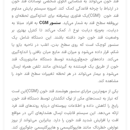
قند خون می‌تواند به شناسایی الگوی شخصی نوسانات قند خون
در ارتباط با چرخه قاعدگی کمک کند. امروزه سیستم پایش مداوم
قند خون (CGM)یک فناوری پیشرفته برای اندازه‌گیری لحظه‌ای و
بی‌وقفه سطح قند به شمار می‌آید.
سنسور CGM
به افراد مبتلا به
دیابت، به‌ویژه دیابت نوع ۱، کمک می‌کند تا کنترل بهتری بر
وضعیت قند خون خود داشته باشند. این دستگاه شامل یک
سنسور کوچک است که روی سطح بدن، اغلب در ناحیه بازو یا
شکم، قرار داده می‌شود و میزان قند مایع میان بافتی را اندازه‌گیری
می‌کند. داده‌های جمع‌آوری‌شده توسط دستگاه مانیتورینگ قند
خون از طریق یک فرستنده به گیرنده‌ای مانند تلفن همراه ارسال
می‌شود و بیمار می‌تواند در هر لحظه تغییرات سطح قند خود را
مشاهده کند.
یکی از مهم‌ترین مزایای سنسور هوشمند قند خون (CGM)این است
که نیاز به تست‌های مکرر از نوک انگشتان توسط دستگاه قند خون
رایج را کاهش داده و اطلاعات پیوسته‌ای درباره روندهای قند فرد
ارائه می‌دهد. این سیستم قابلیت ارسال هشدارهای آنی در مواقع
افت یا افزایش شدید قند خون را دارد. بنابراین می‌تواند از بروز
عوارض خطرناک مانند هایپوگلیسمی و هایپرگلیسمی جلوگیری کند.