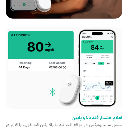
اعلام هشدار قند بالا و پایین
سنسور سایبایونیکس در مواقع افت قند یا بالا رفتن قند خون، با آلارم در