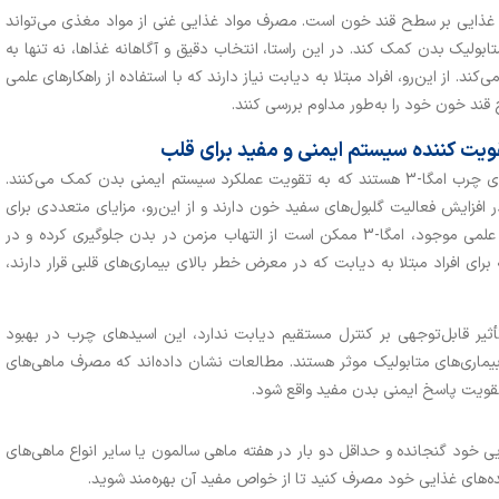
م غذایی بر سطح قند خون است. مصرف مواد غذایی غنی از مواد مغذی می‌تواند
ولیک بدن کمک کند. در این راستا، انتخاب دقیق و آگاهانه غذاها، نه تنها به
. از این‌رو، افراد مبتلا به دیابت نیاز دارند که با استفاده از راهکارهای علمی
قند خون خود را به‌طور مداوم بررسی کنند.
ماهی‌های چرب همچون سالمون و ساردین حاوی اسیدهای چرب امگا-3 هستند که به تقویت عملکرد سیستم ایمنی بدن کمک می‌کنند.
 EPA، نقش قابل‌توجهی در افزایش فعالیت گلبول‌های سفید خون دارند و از این‌رو، مزایای متعددی برای
تقویت سیستم دفاعی بدن دارند. با توجه به بررسی‌های علمی موجود، امگا-3 ممکن است از التهاب مزمن در بدن جلوگیری کرده و در
رای افراد مبتلا به دیابت که در معرض خطر بالای بیماری‌های قلبی قرار دارند،
‌رغم یافته‌های تحقیقاتی که نشان می‌دهند امگا-۳ تأثیر قابل‌توجهی بر کنترل مستقیم دیابت ندارد، این اسیدهای چرب در بهبود
یماری‌های متابولیک موثر هستند. مطالعات نشان داده‌اند که مصرف ماهی‌های
قویت پاسخ ایمنی بدن مفید واقع شود.
 خود گنجانده و حداقل دو بار در هفته ماهی سالمون یا سایر انواع ماهی‌های
عده‌های غذایی خود مصرف کنید تا از خواص مفید آن بهره‌مند شوید.