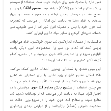
ضرر دارد يا مصرف شير براي ديابت خوب است استفاده از سیستم
پایش مداوم قند خون (CGM) خواهد بود.
سنسور CGM
با ردیابی
سطح قند در بازه‌های زمانی کوتاه و به صورت بیست و چهار
ساعته، به افراد مبتلا به دیابت این امکان را می‌دهد که تغییرات
قند خون خود را پس از مصرف انواع شیر اعم از شير طبيعي، شير
خشك، شيرهاي گياهي یا سایر مواد غذایی ارزیابی کنند.
با استفاده از دستگاه اندازه‌گیری قند بدون خونگیری، افراد می‌توانند
بررسی کنند که کدام نوع شیر یا محصولات لبنی دیگر، باعث
افزایش سریع‌تر یا شدیدتر قند خون می‌شود و در مقابل، کدام
گزینه تأثیر کمتری بر نوسانات قند آن‌ها دارد.
این روش نه‌تنها به شناسایی بهترین انتخاب غذایی کمک می‌کند،
بلکه امکان تنظیم دقیق‌تر رژیم غذایی را برای دستیابی به کنترل
بهتر قند خون و کاهش خطر نوسانات ناگهانی قند فراهم می‌سازد.
هم چنین استفاده از
سنسور پایش مداوم قند خون
موقعیتی را در
اختیار افراد مبتلا به دیابت قرار می‌دهد که از نوسانات شدید قند
مطلع شوند و سطح قند خون خود را در سریع‌ترین حالت به
محدوده طبیعی (هدف) بازگردانند و از عوارض بعدی پیشگیری