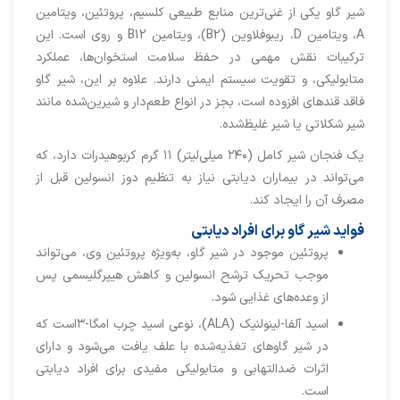
شیر گاو یکی از غنی‌ترین منابع طبیعی کلسیم، پروتئین، ویتامین
A، ویتامین D، ریبوفلاوین (B2)، ویتامین B12 و روی است. این
ترکیبات نقش مهمی در حفظ سلامت استخوان‌ها، عملکرد
متابولیکی، و تقویت سیستم ایمنی دارند. علاوه بر این، شیر گاو
فاقد قندهای افزوده است، بجز در انواع طعم‌دار و شیرین‌شده مانند
شیر شکلاتی یا شیر غلیظ‌شده.
یک فنجان شیر کامل (۲۴۰ میلی‌لیتر) ۱۱ گرم کربوهیدرات دارد، که
می‌تواند در بیماران دیابتی نیاز به تنظیم دوز انسولین قبل از
مصرف آن را ایجاد کند.
فواید شیر گاو برای افراد دیابتی
پروتئین موجود در شیر گاو، به‌ویژه پروتئین وی، می‌تواند
موجب تحریک ترشح انسولین و کاهش هیپرگلیسمی پس
از وعده‌های غذایی شود.
اسید آلفا-لینولنیک (ALA)، نوعی اسید چرب امگا-۳است که
در شیر گاوهای تغذیه‌شده با علف یافت می‌شود و دارای
اثرات ضدالتهابی و متابولیکی مفیدی برای افراد دیابتی
است.