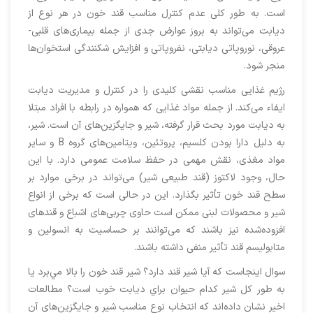
است. به طور کلی عدم کنترل مناسب قند خون در هر نوع از
دیابت می‌تواند به بروز عوارض جدی از جمله بیماری‌های قلبی-
عروقی، نوروپاتی دیابتی، نفروپاتی و افزایش شکنندگی استخوان‌ها
منجر شود.
رژیم غذایی مناسب نقشی کلیدی را در کنترل و مدیریت دیابت
ایفاء می‌کند. از جمله مواد غذایی که همواره در رابطه با افراد مبتلا
به دیابت مورد بحث قرار گرفته، شیر و جایگزین‌های آن است. شیر،
به دلیل دارا بودن کلسیم، پروتئین، ویتامین‌های گروه B و سایر
مواد مغذی، نقش مهمی در حفظ سلامت عمومی دارد. با این
حال، وجود لاکتوز (قند طبیعی شیر) می‌تواند در برخی موارد بر
سطح قند خون تأثیر بگذارد. این در حالی است که برخی از انواع
شیر و محصولات لبنی ممکن است حاوی چربی‌های اشباع و قندهای
افزوده‌شده نیز باشند که می‌توانند بر حساسیت به انسولین و
متابولیسم قند تأثیر منفی داشته باشند.
سوال اينجاست كه آيا شير قند دارد؟ شير قند خون را بالا مي‌برد يا
به طور كل شير كدام حيوان براي ديابت خوب است؟ مطالعات
اخیر نشان داده‌اند که انتخاب نوع مناسب شیر و جایگزین‌های آن