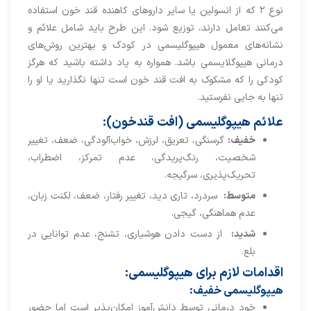
نوع ۲ که از انسولین یا سایر داروهای کاهنده قند خون استفاده
می‌کنند تعامل دارند، توزیع شود. این طرح باید شامل علائم و
نشانه‌های معمول هیپوگلیسمی در کودک و بهترین روش‌های
درمانی هیپوگلایسمی باشد. همواره به یاد داشته باشید که هرگز
کودکی را که مشکوک به افت قند خون است تنها نگذاريد يا او را
تنها به جایی نفرستید.
علائم هیپوگلیسمی (افت قندخون):
خفیف
:
گرسنگی، تعریق، لرزش، خواب‌آلودگی، ضعف، تغییر
شخصیت، رنگ‌پریدگی، عدم تمرکز، اضطراب،
تحریک‌پذیری، سرگیجه.
متوسط
:
سردرد، تاری دید، تغییر رفتار، ضعف، لکنت زبان،
عدم هماهنگی، گیجی.
شدید
:
از دست دادن هوشیاری، تشنج، عدم توانایی در
بلع.
اقدامات لازم برای هیپوگلیسمی:
هیپوگلیسمی خفیف:
خود درماني توسط دانش‌آموز امكان‌پذير است اما حضور