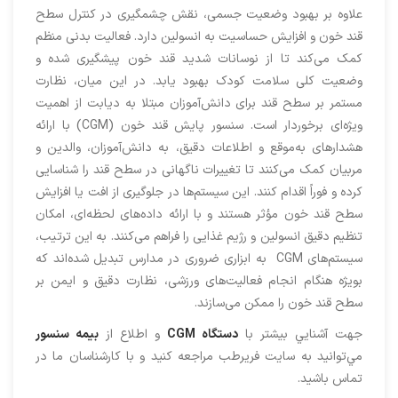
علاوه بر بهبود وضعیت جسمی، نقش چشمگیری در کنترل سطح
قند خون و افزایش حساسیت به انسولین دارد. فعالیت بدنی منظم
کمک می‌کند تا از نوسانات شدید قند خون پیشگیری شده و
وضعیت کلی سلامت کودک بهبود یابد. در این میان، نظارت
مستمر بر سطح قند برای دانش‌آموزان مبتلا به دیابت از اهمیت
ویژه‌ای برخوردار است. سنسور پايش قند خون (CGM) با ارائه
هشدارهای به‌موقع و اطلاعات دقیق، به دانش‌آموزان، والدین و
مربیان کمک می‌کنند تا تغییرات ناگهانی در سطح قند را شناسایی
کرده و فوراً اقدام کنند. این سیستم‌ها در جلوگیری از افت یا افزایش
سطح قند خون مؤثر هستند و با ارائه داده‌های لحظه‌ای، امکان
تنظیم دقیق انسولین و رژیم غذایی را فراهم می‌کنند. به این ترتیب،
سیستم‌های CGM به ابزاری ضروری در مدارس تبدیل شده‌اند که
بویژه هنگام انجام فعالیت‌های ورزشی، نظارت دقیق و ایمن بر
سطح قند خون را ممکن می‌سازند.
جهت آشنايي بيشتر با
دستگاه CGM
و اطلاع از
بيمه سنسور
مي‌توانيد به سايت فريرطب مراجعه كنيد و با كارشناسان ما در
تماس باشيد.