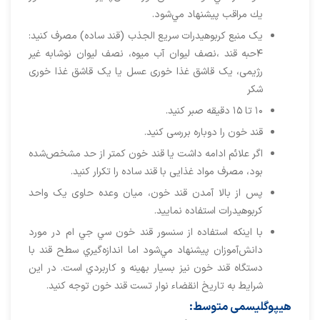
يك مراقب پيشنهاد مي‌شود.
یک منبع کربوهیدرات سریع الجذب (قند ساده) مصرف کنید:
۴حبه قند ،نصف لیوان آب میوه، نصف لیوان نوشابه غیر
رژیمی، یک قاشق غذا خوری عسل یا یک قاشق غذا خوری
شکر
۱۰ تا ۱۵ دقیقه صبر کنید.
قند خون را دوباره بررسی کنید.
اگر علائم ادامه داشت یا قند خون کمتر از حد مشخص‌شده
بود، مصرف مواد غذایی با قند ساده را تکرار کنید.
پس از بالا آمدن قند خون، میان ‌وعده حاوی یک واحد
کربوهیدرات استفاده نمایید.
با اينكه استفاده از سنسور قند خون سي جي ام در مورد
دانش‌آموزان پيشنهاد مي‌شود اما اندازه‌گيري سطح قند با
دستگاه قند خون نيز بسيار بهينه و كاربردي است. در اين
شرايط به تاريخ انقضاء نوار تست قند خون توجه كنيد.
هیپوگلیسمی متوسط: