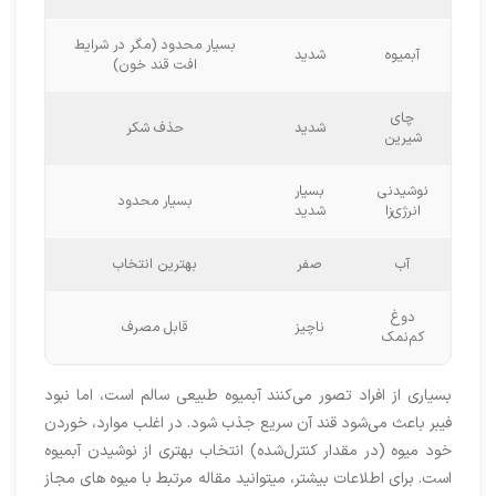
بسیار محدود (مگر در شرایط
آبمیوه
شدید
افت قند خون)
چای
شدید
حذف شکر
شیرین
نوشیدنی
بسیار
بسیار محدود
انرژی‌زا
شدید
آب
صفر
بهترین انتخاب
دوغ
ناچیز
قابل مصرف
کم‌نمک
بسیاری از افراد تصور می‌کنند آبمیوه طبیعی سالم است، اما نبود
فیبر باعث می‌شود قند آن سریع جذب شود. در اغلب موارد، خوردن
خود میوه (در مقدار کنترل‌شده) انتخاب بهتری از نوشیدن آبمیوه
است. برای اطلاعات بیشتر، میتوانید مقاله مرتبط با میوه های مجاز