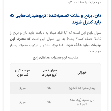
در دیابت را مطالعه کنید.
نان، برنج و غلات تصفیه‌شده؛ کربوهیدرات‌هایی که
باید کنترل شوند
سؤال رایج این است که آیا افراد مبتلا به دیابت باید نان و برنج را
کاملاً حذف کنند؟ پاسخ به این سوال این است
که مصرف این
ترکیبات نباید حذف شود،
اما نوع، مقدار و ترکیب مصرف بسیار
مهم است.
مقایسه کربوهیدرات غذاهای رایج
میزان نسبی
سرعت اثر بر
خوراکی
کربوهیدرات
قند خون
برنج سفید (۵ قاشق)
بالا
سریع
نان سفید (یک عدد
بالا
سریع
کوچک)