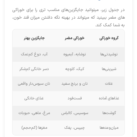
در جدول زیر، میتوانید جایگزین‌های مناسب تری را برای خوراکی
های مضر ببینید که میتواند در بهینه نگه داشتن میزان قند خون،
به شما کمک کند.
گروه خوراکی
خوراکی مضر
جایگزین بهتر
نوشیدنی‌ها
نوشابه، آبمیوه
آب، دوغ کم‌نمک
شیرینی‌ها
کیک، کلوچه
دسر خانگی کم‌شکر
غلات
نان و برنج سفید
نان سبوس‌دار واقعی
غذاهای آماده
فست‌فود
غذای خانگی
گوشت‌ها
سوسیس، کالباس
مرغ، ماهی، حبوبات
میان‌وعده‌ها
چیپس، پفک
مغزها (کم‌حجم)