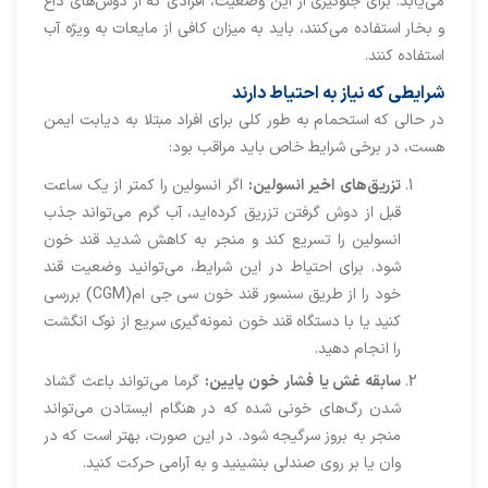
می‌یابد. برای جلوگیری از این وضعیت، افرادی که از دوش‌های داغ
و بخار استفاده می‌کنند، باید به میزان کافی از مایعات به ویژه آب
استفاده کنند.
شرایطی که نیاز به احتیاط دارند
در حالی که استحمام به طور کلی برای افراد مبتلا به دیابت ایمن
هست، در برخی شرایط خاص باید مراقب بود:
تزر
ی
ق
‌ها
ی
اخ
ی
ر
انسول
ی
ن
:
اگر انسولین را کمتر از یک ساعت
قبل از دوش گرفتن تزریق کرده‌اید، آب گرم می‌تواند جذب
انسولین را تسریع کند و منجر به کاهش شدید قند خون
شود. برای احتیاط در این شرایط، می‌توانید وضعیت قند
خود را از طریق سنسور قند خون سی جی ام(CGM) بررسی
کنید یا با دستگاه قند خون نمونه‌گیری سریع از نوک انگشت
را انجام دهید.
سابقه غش
ی
ا
فشار
خون
پا
یی
ن
:
گرما می‌تواند باعث گشاد
شدن رگ‌های خونی شده که در هنگام ایستادن می‌تواند
منجر به بروز سرگیجه شود. در این صورت، بهتر است که در
وان یا بر روی صندلی بنشینید و به آرامی حرکت کنید.