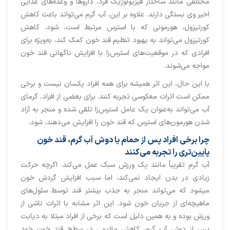
مختلفی مانند ساختار فیزیولوژیک فرد، داروها و وعده‌های غذایی
اخیر وی بستگی دارند. علاوه بر این، آب گرم می‌تواند باعث کاهش
کورتیزول، هورمونی که با استرس مرتبط است، شود. کاهش
کورتیزول می‌تواند به بهبود تنظیم قند خون کمک کند، به‌ویژه برای
افرادی که در موقعیت‌های استرس‌زا با افزایش ناگهانی قند خون
مواجه می‌شوند.
با این حال، این اثر همیشه برای همه افراد یکسان نیست و برخی
ممکن است اثرات معکوسی تجربه کنند. برای بعضی از افراد، گرمای
آب می‌تواند به‌عنوان یک عامل استرس‌زا تلقی شده و منجر به آزاد
شدن هورمون‌های استرس که قند خون را افزایش می‌دهند، شود.
چرا برخی افراد پس از حمام یا دوش آب گرم، قند خون
پایین‌تری را تجربه می‌کنند
آب گرم تقریباً مانند یک ورزش سبک عمل می‌کند. اگرچه حرکت
زیادی در بدن ایجاد نمی‌کند، اما سبب افزایش گردش خون
میشود که می‌تواند منجر به جذب بیشتر قند توسط سلول‌های
ماهیچه‌ای از جریان خون شود. این اثر مشابه با اثرات ناشی از
ورزش بوده و به همین دلیل است که برخی از افراد مبتلا به دیابت
پس از دوش آب گرم، کاهش ملایمی در سطح قند خون خود