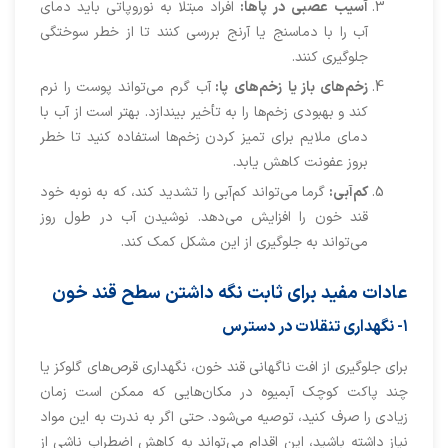
آس
ی
ب
عصب
ی
در
پاها
:
افراد مبتلا به نوروپاتی باید دمای
آب را با دماسنج یا آرنج بررسی کنند تا از خطر سوختگی
جلوگیری کنند.
زخم
‌ها
ی
باز
ی
ا
زخم
‌ها
ی
پا
:
آب گرم می‌تواند پوست را نرم
کند و بهبودی زخم‌ها را به تأخیر بیندازد. بهتر است از آب با
دمای ملایم برای تمیز کردن زخم‌ها استفاده کنید تا خطر
بروز عفونت کاهش یابد.
کم
‌آب
ی
:
گرما می‌تواند کم‌آبی را تشدید کند، که به نوبه خود
قند خون را افزایش می‌دهد. نوشیدن آب در طول روز
می‌تواند به جلوگیری از این مشکل کمک کند.
عادات مفید برای ثابت نگه داشتن سطح قند خون
۱- نگهدار
ی
تنقلات در دسترس
برای جلوگیری از افت ناگهانی قند خون، نگهداری قرص‌های گلوکز یا
چند پاکت کوچک آبمیوه در مکان‌هایی که ممکن است زمان
زیادی را صرف کنید، توصیه می‌شود. حتی اگر به ندرت به این مواد
نیاز داشته باشید، این اقدام می‌تواند به کاهش اضطراب ناشی از