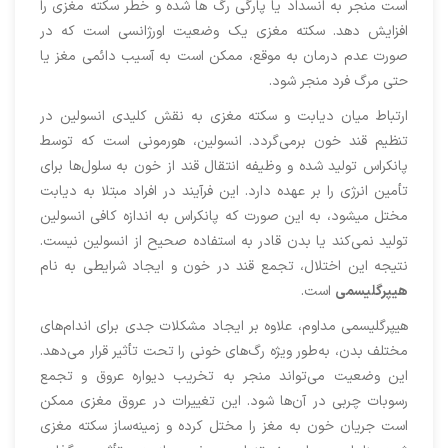
است منجر به انسداد یا پارگی رگ ها شده و خطر سکته مغزی را
افزایش دهد. سکته مغزی یک وضعیت اورژانسی است که در
صورت عدم درمان به موقع، ممکن است به آسیب دائمی مغز یا
حتی مرگ فرد منجر شود.
ارتباط میان دیابت و سکته مغزی به نقش کلیدی انسولین در
تنظیم قند خون برمی‌گردد. انسولین، هورمونی است که توسط
پانکراس تولید شده و وظیفه انتقال قند از خون به سلول‌ها برای
تأمین انرژی را بر عهده دارد. این فرآیند در افراد مبتلا به دیابت
مختل میشود، به این صورت که پانکراس به اندازه کافی انسولین
تولید نمی‌کند یا بدن قادر به استفاده صحیح از انسولین نیست.
نتیجه این اختلال، تجمع قند در خون و ایجاد شرایطی به نام
هیپرگلیسمی
است.
هیپرگلیسمی مداوم، علاوه بر ایجاد مشکلات جدی برای اندام‌های
مختلف بدن، به‌طور ویژه رگ‌های خونی را تحت تأثیر قرار می‌دهد.
این وضعیت می‌تواند منجر به تخریب دیواره عروق و تجمع
رسوبات چربی در آن‌ها شود. این تغییرات در عروق مغزی ممکن
است جریان خون به مغز را مختل کرده و زمینه‌ساز سکته مغزی