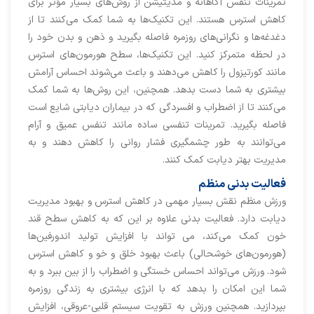
تمرینات تنفس آگاهانه و مدیتیشن از روش‌های بسیار مؤثر برای
کاهش استرس هستند. این تکنیک‌ها به شما کمک می‌کنند تا از
دغدغه‌ها و نگرانی‌های روزمره فاصله بگیرید و ذهن و بدن خود را
در لحظه متمرکز کنید. این تکنیک‌ها، سطح هورمون‌های استرس
مانند کورتیزول را کاهش می‌دهند و باعث می‌شوند احساس آرامش
بیشتری به شما دست بدهد. همچنین، این روش‌ها به شما کمک
می‌کنند تا از اضطراب و افسردگی که در بیماران دیابتی شایع است
فاصله بگیرید. تمرینات تنفسی ساده مانند تنفس عمیق و آرام
می‌توانند به طور چشمگیری فشار روانی را کاهش دهند و به
مدیریت بهتر دیابت کمک کنند.
فعالیت بدنی منظم
ورزش منظم نقش بسیار مهمی در کاهش استرس و بهبود مدیریت
دیابت دارد. فعالیت بدنی علاوه بر این که به کاهش سطح قند
خون کمک می‌کند، می تواند با افزایش تولید اندورفین‌ها
(هورمون‌های خوشحالی) باعث بهبود خلق و خو و کاهش استرس
‌شود. ورزش می‌تواند احساس خستگی و اضطراب را از بین ببرد و به
شما این امکان را بدهد که با انرژی بیشتری به زندگی روزمره
بپردازید. همچنین ورزش به تقویت سیستم قلبی-عروقی، افزایش