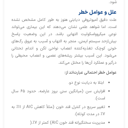
شود.
علل و عوامل خطر
علت دقیق آمیوتروفی دیابتی هنوز به‌ طور کامل مشخص نشده
است، اما شواهد علمی نشان می‌دهند که این بیماری می‌تواند
نوعی میکروواسکولیت التهابی باشد. در این وضعیت پاسخ
بیش‌ازحد سیستم ایمنی، منجر به التهاب و آسیب به عروق رگ‌های
خونی کوچک تغذیه‌کننده اعصاب نواحی لگن و اندام تحتانی
می‌شود. این آسیب بیشتر ریشه‌های عصبی و اعصاب محیطی را
درگیر و عملکرد آن‌ها را مختل می‌کند.
عوامل خطر احتمالی عبارت‌اند از
:
ابتلا به دیابت نوع دو.
افزایش سن (میانگین سنی بروز عارضه، حدود ۶۵ سال
است).
تغییر سریع در کنترل قند خون (مثلاً کاهش A1C از 11% به
7% در مدت کوتاه).
مدیریت سختگیرانه قند خون A1C) کمتر از 7%.(