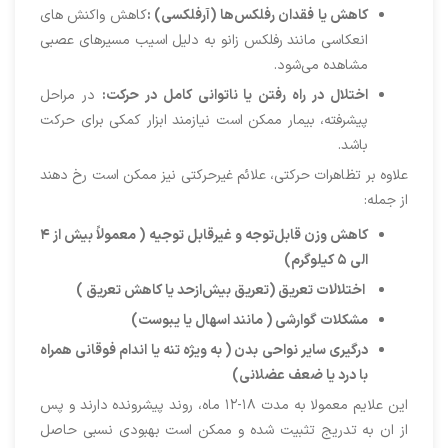
کاهش یا فقدان رفلکس‌ها (آرفلکسی)
:
کاهش واکنش های
انعکاسی مانند رفلکس زانو به دلیل اسیب مسیرهای عصبی
مشاهده می‌شود.
اختلال در راه ‌رفتن یا ناتوانی کامل در حرکت
:
در مراحل
پیشرفته، بیمار ممکن است نیازمند ابزار کمکی برای حرکت
باشد.
علاوه بر تظاهرات حرکتی، علائم غیرحرکتی نیز ممکن است رخ دهند
از جمله:
کاهش وزن قابل‌توجه و غیرقابل‌ توجیه ( معمولاً بیش از
۴
الی
۵
کیلوگرم)
اختلالات تعریق (تعریق بیش‌ازحد یا کاهش تعریق )
مشکلات گوارشی ( مانند اسهال یا یبوست)
درگیری سایر نواحی بدن ( به ویژه تنه یا اندام فوقانی همراه
با درد یا ضعف عضلانی)
این علایم معمولا به مدت ۱۸-۱۲ ماه، روند پیشرونده دارند و پس
از ان به تدریج تثبیت شده و ممکن است بهبودی نسبی حاصل