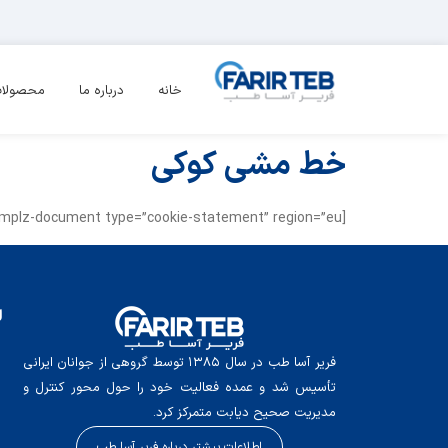
خانه
درباره ما
محصولا
خط مشی کوکی
[cmplz-document type=”cookie-statement” region=”eu”]
ل
فریر آسا طب در سال ۱۳۸۵ توسط گروهی از جوانان ایرانی
تأسیس شد و عمده فعالیت خود را حول محور کنترل و
مدیریت صحیح دیابت متمرکز کرد.
اطلاعات بیشتر درباره فریر آسا طب